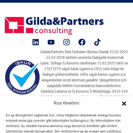
Gilda&Partners Özel İstihdam Bürosu Olarak 25.02.2025
- 24.02.2028 tarihleri arasında faaliyette bulunmak
üzere, Türkiye İş Kurumu tarafından 15.02.2025 tarih ve
17673279 sayılı karar uyarınca 1054 nolu belge ile
faaliyet göstermektedir. 4904 sayılı kanun uyarınca iş
arayanlardan ücret alınması yasaktır. Şikayetleriniz için
aşağıdaki telefon numaralarına başvurabilirsiniz.
İstanbul Çalışma ve İş Kurumu İl Müdürlüğü: 0212 249
29 87 İstanbul Çalışma ve İş Kurumu İl Müdürlüğü Şişli
Hizmet Merkezi : 02122910925
Rıza Yönetimi
En iyi deneyimleri sağlamak için, cihaz bilgilerini depolamak ve/veya bunlara
erişmek amacıyla çerezler gibi teknolojiler kullanıyoruz. Bu teknolojilere izin
SITE KULLANIM KOŞULLARI
verilmesi, bu sitedeki tarama davranışı veya benzersiz kimlikler gibi verileri
ÇEREZ POLITIKASI
işlememize olanak tanıyacaktır. İzin verilmemesi ya da onayın geri çekilmesi,