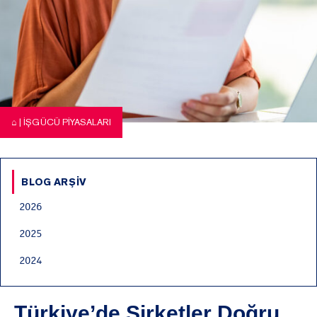
⌂
|
İŞGÜCÜ PIYASALARI
BLOG ARŞIV
2026
2025
2024
Türkiye’de Şirketler Doğru