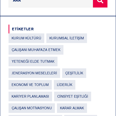
ETİKETLER
KURUM KÜLTÜRÜ
KURUMSAL İLETIŞIM
ÇALIŞANI MUHAFAZA ETMEK
YETENEĞI ELDE TUTMAK
JENERASYON MESELELERI
ÇEŞITLILIK
EKONOMI VE TOPLUM
LIDERLIK
KARIYER PLANLAMASI
CINSIYET EŞITLIĞI
ÇALIŞAN MOTIVASYONU
KARAR ALMAK