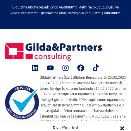
E-bültene abone olarak
KVKK Aydınlatma Metni
’ni okuduğunuzu ve
kişisel verilerinizin işlenmesine onay verdiğinizi kabul etmiş olursunuz.
Gilda&Partners Özel İstihdam Bürosu Olarak 25.02.2025
- 24.02.2028 tarihleri arasında faaliyette bulunmak
üzere, Türkiye İş Kurumu tarafından 15.02.2025 tarih ve
17673279 sayılı karar uyarınca 1054 nolu belge ile
faaliyet göstermektedir. 4904 sayılı kanun uyarınca iş
arayanlardan ücret alınması yasaktır. Şikayetleriniz için
aşağıdaki telefon numaralarına başvurabilirsiniz.
İstanbul Çalışma ve İş Kurumu İl Müdürlüğü: 0212 249
29 87 İstanbul Çalışma ve İş Kurumu İl Müdürlüğü Şişli
Hizmet Merkezi : 02122910925
Rıza Yönetimi