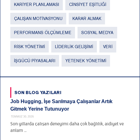
KARIYER PLANLAMASI
CINSIYET EŞITLIĞI
ÇALIŞAN MOTIVASYONU
KARAR ALMAK
PERFORMANS ÖLÇÜMLEME
SOSYAL MEDYA
RISK YÖNETIMI
LIDERLIK GELIŞIMI
VERI
İŞGÜCÜ PIYASALARI
YETENEK YÖNETIMI
SON BLOG YAZILARI
Job Hugging, İşe Sarılmaya Çalışanlar Artık
Gitmek Yerine Tutunuyor
TEMMUZ 30, 2026
Son yıllarda çalışan deneyimi daha çok bağlılık, aidiyet ve
anlam …