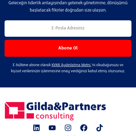
Geleceğin liderlik anlayışından yetenek yönetimine, dönüşümü
başlatacak fikirler doğrudan size ulaşsın.
E-bültene abone olarak
KVKK Aydınlatma Metni
’ni okuduğunuzu ve
kişisel verilerinizin işlenmesine onay verdiğinizi kabul etmiş olursunuz.