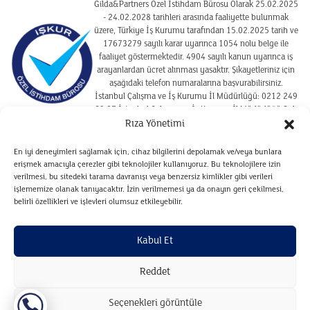
Gilda&Partners Özel İstihdam Bürosu Olarak 25.02.2025
- 24.02.2028 tarihleri arasında faaliyette bulunmak
üzere, Türkiye İş Kurumu tarafından 15.02.2025 tarih ve
17673279 sayılı karar uyarınca 1054 nolu belge ile
faaliyet göstermektedir. 4904 sayılı kanun uyarınca iş
arayanlardan ücret alınması yasaktır. Şikayetleriniz için
aşağıdaki telefon numaralarına başvurabilirsiniz.
İstanbul Çalışma ve İş Kurumu İl Müdürlüğü: 0212 249
29 87 İstanbul Çalışma ve İş Kurumu İl Müdürlüğü Şişli
Hizmet Merkezi : 02122910925
Rıza Yönetimi
En iyi deneyimleri sağlamak için, cihaz bilgilerini depolamak ve/veya bunlara
erişmek amacıyla çerezler gibi teknolojiler kullanıyoruz. Bu teknolojilere izin
SITE KULLANIM KOŞULLARI
verilmesi, bu sitedeki tarama davranışı veya benzersiz kimlikler gibi verileri
ÇEREZ POLITIKASI
işlememize olanak tanıyacaktır. İzin verilmemesi ya da onayın geri çekilmesi,
belirli özellikleri ve işlevleri olumsuz etkileyebilir.
VERILERIN SAKLANMASI VE İMHA POLITIKASI
ADAYLARA İLIŞKIN AYDINLATMA METNI
Kabul Et
ZIYARETÇILERE İLIŞKIN AYDINLATMA METNI
Reddet
Copyright © Gilda&Partners 2024. Tüm hakları saklıdır.
Seçenekleri görüntüle