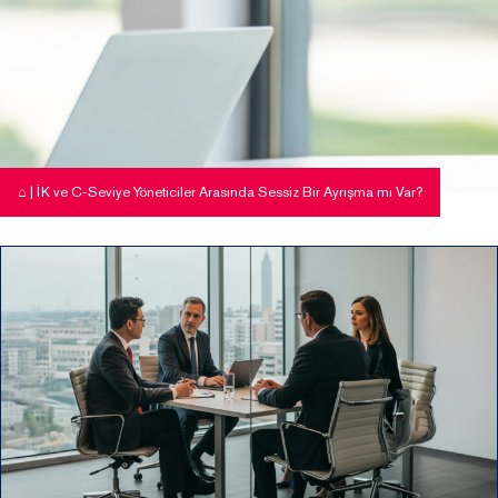
⌂
|
İK ve C-Seviye Yöneticiler Arasında Sessiz Bir Ayrışma mı Var?