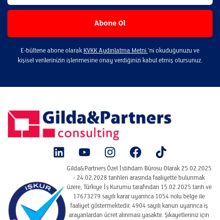
E-bültene abone olarak
KVKK Aydınlatma Metni
’ni okuduğunuzu ve
kişisel verilerinizin işlenmesine onay verdiğinizi kabul etmiş olursunuz.
Gilda&Partners Özel İstihdam Bürosu Olarak 25.02.2025
- 24.02.2028 tarihleri arasında faaliyette bulunmak
üzere, Türkiye İş Kurumu tarafından 15.02.2025 tarih ve
17673279 sayılı karar uyarınca 1054 nolu belge ile
faaliyet göstermektedir. 4904 sayılı kanun uyarınca iş
arayanlardan ücret alınması yasaktır. Şikayetleriniz için