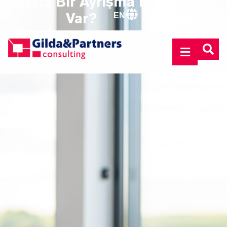
Sessiz Bir Ayrışma mı
Var?
EN