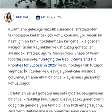
Jilda Bal
Mayıs 7, 2025
Kurumların geleceğe hazırlık sürecinde, stratejilerden
teknolojilere kadar pek çok konu konuşuluyor. Ancak bu
hazırlığın en kritik noktalarından biri genellikle gözden
kaçıyor: İnsan Kaynakları ile üst düzey yöneticiler
arasındaki stratejik uyum. Mercer “New Shape of Work”
röportaj serisinde, “
Bridging the Gap: C-Suite and HR
Priorities for Success in 2025
” ile bu noktaya ışık tutuyor.
Yayında, İK liderleri ile C-seviye yöneticiler arasında
görünmeyen ama etkili bir öncelik ayrışması yaşandığı
konuşuluyor.
İK liderleri ile üst yönetim arasında giderek belirginleşen
bir öncelik farklılığı bulunuyor. C-seviyedeki yöneticilerin
odağında genelde yeni teknolojilerin hızlı entegrasyonu,
süreçlerin dijitalleşmesi ve organizasyonel çevikliğin