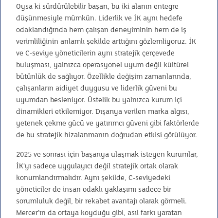
Oysa ki sürdürülebilir başarı, bu iki alanın entegre
düşünmesiyle mümkün. Liderlik ve İK aynı hedefe
odaklandığında hem çalışan deneyiminin hem de iş
verimliliğinin anlamlı şekilde arttığını gözlemliyoruz. İK
ve C-seviye yöneticilerin aynı stratejik çerçevede
buluşması, yalnızca operasyonel uyum değil kültürel
bütünlük de sağlıyor. Özellikle değişim zamanlarında,
çalışanların aidiyet duygusu ve liderlik güveni bu
uyumdan besleniyor. Üstelik bu yalnızca kurum içi
dinamikleri etkilemiyor. Dışarıya verilen marka algısı,
yetenek çekme gücü ve yatırımcı güveni gibi faktörlerde
de bu stratejik hizalanmanın doğrudan etkisi görülüyor.
2025 ve sonrası için başarıya ulaşmak isteyen kurumlar,
İK’yı sadece uygulayıcı değil stratejik ortak olarak
konumlandırmalıdır. Aynı şekilde, C-seviyedeki
yöneticiler de insan odaklı yaklaşımı sadece bir
sorumluluk değil, bir rekabet avantajı olarak görmeli.
Mercer’ın da ortaya koyduğu gibi, asıl farkı yaratan