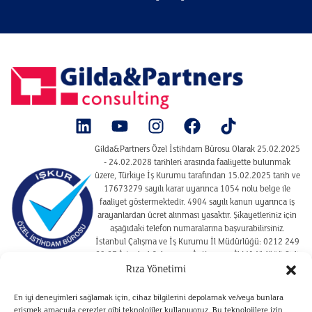
Gilda&Partners Özel İstihdam Bürosu Olarak 25.02.2025
- 24.02.2028 tarihleri arasında faaliyette bulunmak
üzere, Türkiye İş Kurumu tarafından 15.02.2025 tarih ve
17673279 sayılı karar uyarınca 1054 nolu belge ile
faaliyet göstermektedir. 4904 sayılı kanun uyarınca iş
arayanlardan ücret alınması yasaktır. Şikayetleriniz için
aşağıdaki telefon numaralarına başvurabilirsiniz.
İstanbul Çalışma ve İş Kurumu İl Müdürlüğü: 0212 249
29 87 İstanbul Çalışma ve İş Kurumu İl Müdürlüğü Şişli
Hizmet Merkezi : 02122910925
Rıza Yönetimi
En iyi deneyimleri sağlamak için, cihaz bilgilerini depolamak ve/veya bunlara
erişmek amacıyla çerezler gibi teknolojiler kullanıyoruz. Bu teknolojilere izin