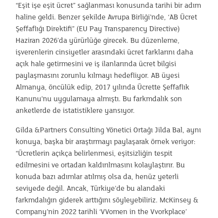
“Eşit işe eşit ücret” sağlanması konusunda tarihi bir adım
haline geldi. Benzer şekilde Avrupa Birliği’nde, ‘AB Ücret
Şeffaflığı Direktifi” (EU Pay Transparency Directive)
Haziran 2026’da yürürlüğe girecek. Bu düzenleme,
işverenlerin cinsiyetler arasındaki ücret farklarını daha
açık hale getirmesini ve iş ilanlarında ücret bilgisi
paylaşmasını zorunlu kılmayı hedefliyor. AB üyesi
Almanya, öncülük edip, 2017 yılında Ücrette Şeffaflık
Kanunu’nu uygulamaya almıştı. Bu farkmdalık son
anketlerde de istatistiklere yansıyor.
Gilda &Partners Consulting Yönetici Ortağı Jilda Bal, aynı
konuya, başka bir araştırmayı paylaşarak örnek veriyor:
“Ücretlerin açıkça belirlenmesi, eşitsizliğin tespit
edilmesini ve ortadan kaldırılmasını kolaylaştırır. Bu
konuda bazı adımlar atılmış olsa da, henüz yeterli
seviyede değil. Ancak, Türkiye’de bu alandaki
farkmdalığın giderek arttığını söyleyebiliriz. McKinsey &
Company’nin 2022 tarihli ‘VVomen in the Vvorkplace’