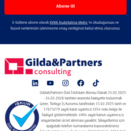
E-bültene abone olarak
KVKK Aydınlatma Metni
’ni okuduğunuzu ve
kişisel verilerinizin işlenmesine onay verdiğinizi kabul etmiş olursunuz.
Gilda&Partners Özel İstihdam Bürosu Olarak 25.02.2025
- 24.02.2028 tarihleri arasında faaliyette bulunmak
üzere, Türkiye İş Kurumu tarafından 15.02.2025 tarih ve
17673279 sayılı karar uyarınca 1054 nolu belge ile
faaliyet göstermektedir. 4904 sayılı kanun uyarınca iş
arayanlardan ücret alınması yasaktır. Şikayetleriniz için
aşağıdaki telefon numaralarına başvurabilirsiniz.