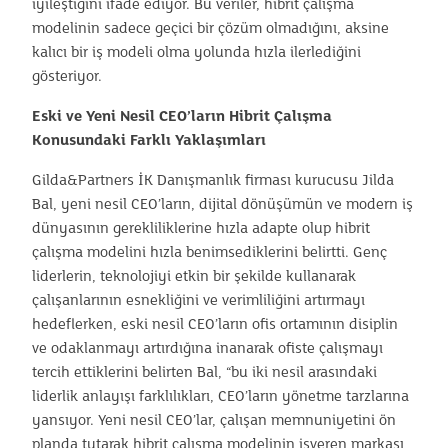
iyileştiğini ifade ediyor. Bu veriler, hibrit çalışma
modelinin sadece geçici bir çözüm olmadığını, aksine
kalıcı bir iş modeli olma yolunda hızla ilerlediğini
gösteriyor.
Eski ve Yeni Nesil CEO’ların Hibrit Çalışma
Konusundaki Farklı Yaklaşımları
Gilda&Partners İK Danışmanlık firması kurucusu Jilda
Bal, yeni nesil CEO’ların, dijital dönüşümün ve modern iş
dünyasının gerekliliklerine hızla adapte olup hibrit
çalışma modelini hızla benimsediklerini belirtti. Genç
liderlerin, teknolojiyi etkin bir şekilde kullanarak
çalışanlarının esnekliğini ve verimliliğini artırmayı
hedeflerken, eski nesil CEO’ların ofis ortamının disiplin
ve odaklanmayı artırdığına inanarak ofiste çalışmayı
tercih ettiklerini belirten Bal, “bu iki nesil arasındaki
liderlik anlayışı farklılıkları, CEO’ların yönetme tarzlarına
yansıyor. Yeni nesil CEO’lar, çalışan memnuniyetini ön
planda tutarak hibrit çalışma modelinin işveren markası