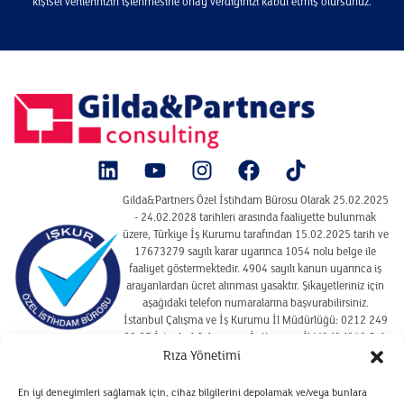
kişisel verilerinizin işlenmesine onay verdiğinizi kabul etmiş olursunuz.
Gilda&Partners Özel İstihdam Bürosu Olarak 25.02.2025
- 24.02.2028 tarihleri arasında faaliyette bulunmak
üzere, Türkiye İş Kurumu tarafından 15.02.2025 tarih ve
17673279 sayılı karar uyarınca 1054 nolu belge ile
faaliyet göstermektedir. 4904 sayılı kanun uyarınca iş
arayanlardan ücret alınması yasaktır. Şikayetleriniz için
aşağıdaki telefon numaralarına başvurabilirsiniz.
İstanbul Çalışma ve İş Kurumu İl Müdürlüğü: 0212 249
29 87 İstanbul Çalışma ve İş Kurumu İl Müdürlüğü Şişli
Hizmet Merkezi : 02122910925
Rıza Yönetimi
En iyi deneyimleri sağlamak için, cihaz bilgilerini depolamak ve/veya bunlara