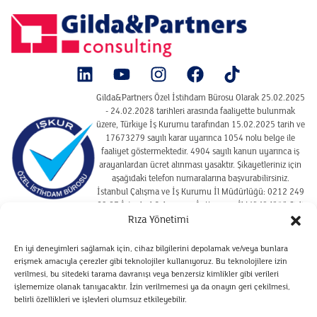
Gilda&Partners Özel İstihdam Bürosu Olarak 25.02.2025
- 24.02.2028 tarihleri arasında faaliyette bulunmak
üzere, Türkiye İş Kurumu tarafından 15.02.2025 tarih ve
17673279 sayılı karar uyarınca 1054 nolu belge ile
faaliyet göstermektedir. 4904 sayılı kanun uyarınca iş
arayanlardan ücret alınması yasaktır. Şikayetleriniz için
aşağıdaki telefon numaralarına başvurabilirsiniz.
İstanbul Çalışma ve İş Kurumu İl Müdürlüğü: 0212 249
29 87 İstanbul Çalışma ve İş Kurumu İl Müdürlüğü Şişli
Hizmet Merkezi : 02122910925
Rıza Yönetimi
En iyi deneyimleri sağlamak için, cihaz bilgilerini depolamak ve/veya bunlara
erişmek amacıyla çerezler gibi teknolojiler kullanıyoruz. Bu teknolojilere izin
SITE KULLANIM KOŞULLARI
verilmesi, bu sitedeki tarama davranışı veya benzersiz kimlikler gibi verileri
ÇEREZ POLITIKASI
işlememize olanak tanıyacaktır. İzin verilmemesi ya da onayın geri çekilmesi,
belirli özellikleri ve işlevleri olumsuz etkileyebilir.
VERILERIN SAKLANMASI VE İMHA POLITIKASI