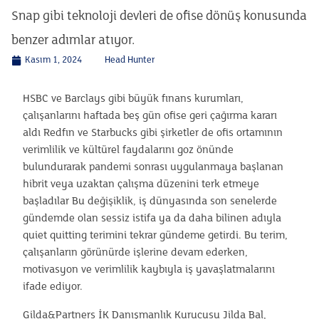
Snap gibi teknoloji devleri de ofise dönüş konusunda
benzer adımlar atıyor.
Kasım 1, 2024
Head Hunter
HSBC ve Barclays gibi büyük fınans kurumları,
çalışanlarını haftada beş gün ofise geri çağırma kararı
aldı Redfın ve Starbucks gibi şirketler de ofis ortamının
verimlilik ve kültürel faydalarını goz önünde
bulundurarak pandemi sonrası uygulanmaya başlanan
hibrit veya uzaktan çalışma düzenini terk etmeye
başladılar Bu değişiklik, iş dünyasında son senelerde
gündemde olan sessiz istifa ya da daha bilinen adıyla
quiet quitting terimini tekrar gündeme getirdi. Bu terim,
çalışanların görünürde işlerine devam ederken,
motivasyon ve verimlilik kaybıyla iş yavaşlatmalarını
ifade ediyor.
Gilda&Partners İK Danışmanlık Kurucusu Jilda Bal,