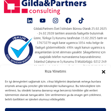
Gilda&Partners Özel İstihdam Bürosu Olarak 25.02.2025
- 24.02.2028 tarihleri arasında faaliyette bulunmak
üzere, Türkiye İş Kurumu tarafından 15.02.2025 tarih ve
17673279 sayılı karar uyarınca 1054 nolu belge ile
faaliyet göstermektedir. 4904 sayılı kanun uyarınca iş
arayanlardan ücret alınması yasaktır. Şikayetleriniz için
aşağıdaki telefon numaralarına başvurabilirsiniz.
İstanbul Çalışma ve İş Kurumu İl Müdürlüğü: 0212 249
29 87 İstanbul Çalışma ve İş Kurumu İl Müdürlüğü Şişli
Hizmet Merkezi : 02122910925
Rıza Yönetimi
En iyi deneyimleri sağlamak için, cihaz bilgilerini depolamak ve/veya bunlara
erişmek amacıyla çerezler gibi teknolojiler kullanıyoruz. Bu teknolojilere izin
SITE KULLANIM KOŞULLARI
verilmesi, bu sitedeki tarama davranışı veya benzersiz kimlikler gibi verileri
ÇEREZ POLITIKASI
işlememize olanak tanıyacaktır. İzin verilmemesi ya da onayın geri çekilmesi,
belirli özellikleri ve işlevleri olumsuz etkileyebilir.
VERILERIN SAKLANMASI VE İMHA POLITIKASI
ADAYLARA İLIŞKIN AYDINLATMA METNI