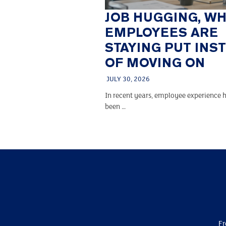
JOB HUGGING, W
EMPLOYEES ARE
STAYING PUT INS
OF MOVING ON
JULY 30, 2026
In recent years, employee experience h
been …
Fr