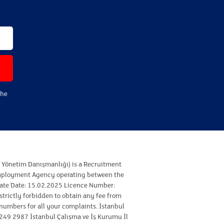
the
ı Yönetim Danışmanlığı) is a Recruitment
Employment Agency operating between the
cate Date: 15.02.2025 Licence Number:
strictly forbidden to obtain any fee from
 numbers for all your complaints. İstanbul
249 2987 İstanbul Çalışma ve İş Kurumu İl