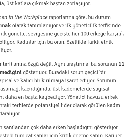
a, üst katlara çıkmak baştan zorlaşıyor.
en in the Workplace
raporlarına göre, bu durum
samak
olarak tanımlanıyor ve ilk yöneticilik terfisinde
 ilk yönetici seviyesine geçişte her 100 erkeğe karşılık
biliyor. Kadınlar için bu oran, özellikle farklı etnik
liyor.
ir terfi anına özgü değil. Aynı araştırma, bu sorunun
11
şmediğini
gösteriyor. Buradaki sorun geçici bir
ısal ve kalıcı bir kırılmaya işaret ediyor. Sorunun
 basamağı kaçırdığında, üst kademelerde sayısal
ı daha en başta kaybediyor. Yönetici havuzu erkek
onraki terfilerde potansiyel lider olarak görülen kadın
daralıyor.
in sanılandan çok daha erken başladığını gösteriyor.
steği tüm çalışanlar için kritik öneme sahip. Kariyer