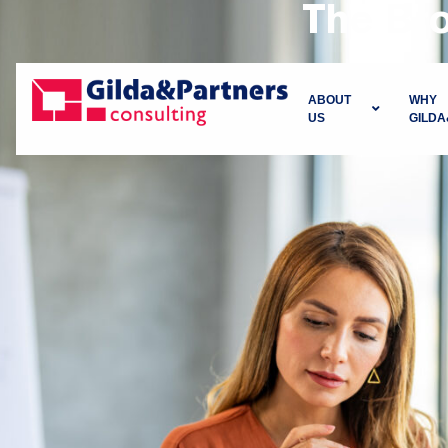
The Br
ABOUT
WHY
US
GILD