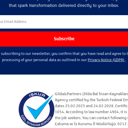
that spark transformation delivered directly to your inbox.
 subscribing to our newsletter, you confirm that you have read and agree to 
processing of your personal data as outlined in our
Privacy Notice (GDPR)
.
Gilda&Partners (Jilda Bal İnsan Kaynaklar
Agency certified by the Turkish Federal 
dates 25.02.2025 and 24.02.2028. Certifi
1054. According to law number 4904, it is 
the job seekers. You can contact following
Çalışma ve İş Kurumu İl Müdürlüğü: 0212 