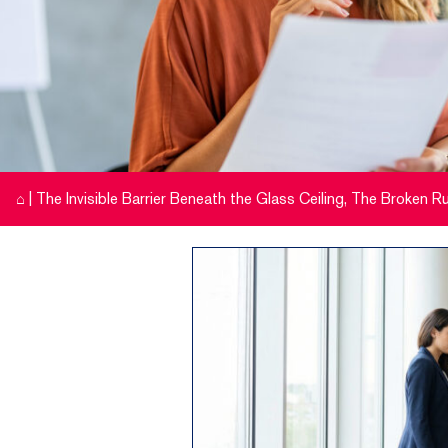
⌂
|
The Invisible Barrier Beneath the Glass Ceiling, The Broken R