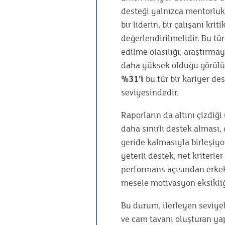
desteği yalnızca mentorluk
bir liderin, bir çalışanı kri
değerlendirilmelidir. Bu tür
edilme olasılığı, araştırma
daha yüksek olduğu görülüy
%31’i
bu tür bir kariyer de
seviyesindedir.
Raporların da altını çizdiğ
daha sınırlı destek alması,
geride kalmasıyla birleşiyo
yeterli destek, net kriterle
performans açısından erkek
mesele motivasyon eksikliği 
Bu durum, ilerleyen seviye
ve cam tavanı oluşturan yapı