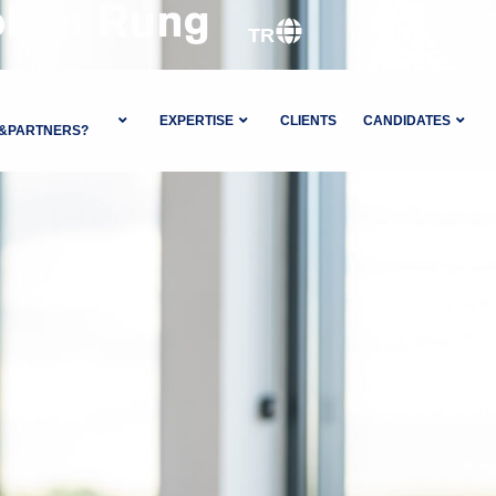
oken Rung
TR
EXPERTISE
CLIENTS
CANDIDATES
A&PARTNERS?