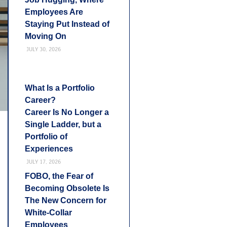
Employees Are
Staying Put Instead of
Moving On
JULY 30, 2026
What Is a Portfolio
Career?
Career Is No Longer a
Single Ladder, but a
Portfolio of
Experiences
JULY 17, 2026
FOBO, the Fear of
Becoming Obsolete Is
The New Concern for
White-Collar
Employees