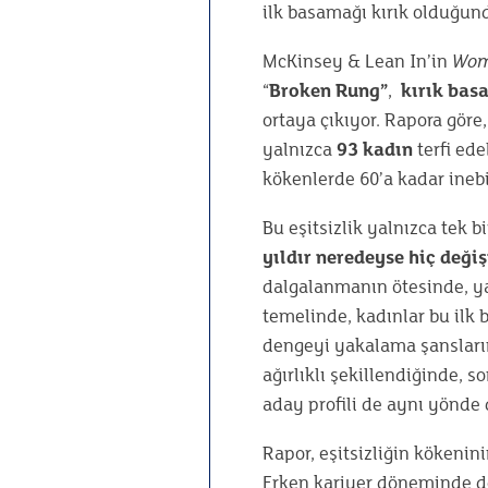
ilk basamağı kırık olduğund
McKinsey & Lean In’in
Wom
“
Broken Rung”
,
kırık ba
ortaya çıkıyor. Rapora göre,
yalnızca
93 kadın
terfi ede
kökenlerde 60’a kadar inebi
Bu eşitsizlik yalnızca tek b
yıldır neredeyse hiç deği
dalgalanmanın ötesinde, yap
temelinde, kadınlar bu ilk
dengeyi yakalama şansların
ağırlıklı şekillendiğinde, s
aday profili de aynı yönde 
Rapor, eşitsizliğin kökenin
Erken kariyer döneminde de