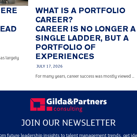
HERE
WHAT IS A PORTFOLIO
CAREER?
TEAD
CAREER IS NO LONGER A
SINGLE LADDER, BUT A
PORTFOLIO OF
EXPERIENCES
as largely
JULY 17, 2026
For many years, career success was mostly viewed …
JOIN OUR NEWSLETTER
om future leadership insights to talent management trends, get id