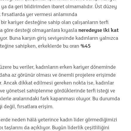
 ya da geri bildirimden ibaret olmamalıdır. Üst düzey
tik fırsatlarda yer vermesi anlamında
 bir kariyer desteğine sahip olan çalışanların terfi
ya göre desteği olmayanlara kıyasla
neredeyse iki kat
or. Buna karşın giriş seviyesinde kadınların yalnızca
steğine sahipken, erkeklerde bu oran
%45
i üzere bu veriler, kadınların erken kariyer döneminde
 daha az görünür olması ve önemli projelere erişimde
r. Ancak dikkat edilmesi gereken nokta ise, kadınlar
r ve yönetsel sahiplenme gördüklerinde terfi isteği ve
lerle aralarındaki fark kapanması oluyor. Bu durumda
değil, fırsatlara erişim.
lerde neden hâlâ yeterince kadın lider görmediğimizi
 taşlarını da açıklıyor. Bugün liderlik çeşitliliğini