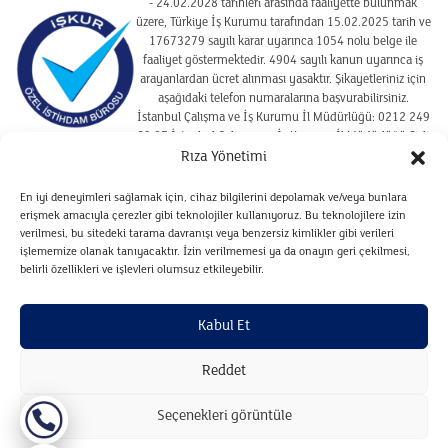
- 24.02.2028 tarihleri arasında faaliyette bulunmak
üzere, Türkiye İş Kurumu tarafından 15.02.2025 tarih ve
17673279 sayılı karar uyarınca 1054 nolu belge ile
faaliyet göstermektedir. 4904 sayılı kanun uyarınca iş
arayanlardan ücret alınması yasaktır. Şikayetleriniz için
aşağıdaki telefon numaralarına başvurabilirsiniz.
İstanbul Çalışma ve İş Kurumu İl Müdürlüğü: 0212 249
29 87 İstanbul Çalışma ve İş Kurumu İl Müdürlüğü Şişli
Hizmet Merkezi : 02122910925
Rıza Yönetimi
En iyi deneyimleri sağlamak için, cihaz bilgilerini depolamak ve/veya bunlara
erişmek amacıyla çerezler gibi teknolojiler kullanıyoruz. Bu teknolojilere izin
SITE KULLANIM KOŞULLARI
verilmesi, bu sitedeki tarama davranışı veya benzersiz kimlikler gibi verileri
ÇEREZ POLITIKASI
işlememize olanak tanıyacaktır. İzin verilmemesi ya da onayın geri çekilmesi,
belirli özellikleri ve işlevleri olumsuz etkileyebilir.
VERILERIN SAKLANMASI VE İMHA POLITIKASI
ADAYLARA İLIŞKIN AYDINLATMA METNI
Kabul Et
ZIYARETÇILERE İLIŞKIN AYDINLATMA METNI
Reddet
Copyright © Gilda&Partners 2024. Tüm hakları saklıdır.
Seçenekleri görüntüle