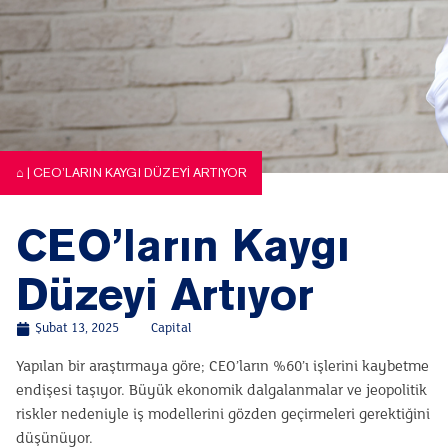
⌂
|
CEO’LARIN KAYGI DÜZEYI ARTIYOR
CEO’ların Kaygı
Düzeyi Artıyor
Şubat 13, 2025
Capital
Yapılan bir araştırmaya göre; CEO’ların %60’ı işlerini kaybetme
endişesi taşıyor. Büyük ekonomik dalgalanmalar ve jeopolitik
riskler nedeniyle iş modellerini gözden geçirmeleri gerektiğini
düşünüyor.