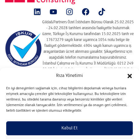
Gilda&Partners Özel İstihdam Bürosu Olarak 25.02.2025
- 24.02.2028 tarihleri arasında faaliyette bulunmak
üzere, Türkiye İş Kurumu tarafından 15.02.2025 tarih ve
17673279 sayılı karar uyarınca 1054 nolu belge ile
faaliyet göstermektedir. 4904 sayılı kanun uyarınca iş
arayanlardan ücret alınması yasaktır. Şikayetleriniz için
aşağıdaki telefon numaralarına başvurabilirsiniz.
İstanbul Çalışma ve İş Kurumu İl Müdürlüğü: 0212 249
29 87 İstanbul Çalışma ve İş Kurumu İl Müdürlüğü Şişli
Hizmet Merkezi : 02122910925
Rıza Yönetimi
En iyi deneyimleri sağlamak için, cihaz bilgilerini depolamak ve/veya bunlara
erişmek amacıyla çerezler gibi teknolojiler kullanıyoruz. Bu teknolojilere izin
SITE KULLANIM KOŞULLARI
verilmesi, bu sitedeki tarama davranışı veya benzersiz kimlikler gibi verileri
ÇEREZ POLITIKASI
işlememize olanak tanıyacaktır. İzin verilmemesi ya da onayın geri çekilmesi,
belirli özellikleri ve işlevleri olumsuz etkileyebilir.
VERILERIN SAKLANMASI VE İMHA POLITIKASI
ADAYLARA İLIŞKIN AYDINLATMA METNI
Kabul Et
ZIYARETÇILERE İLIŞKIN AYDINLATMA METNI