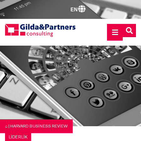
EN
⌂
|
HARVARD BUSINESS REVIEW
LIDERLIK